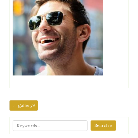
← gallery9
Search »